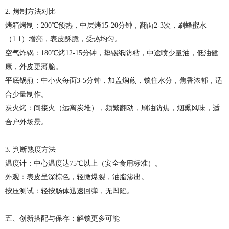
2. 烤制方法对比
烤箱烤制：200℃预热，中层烤15-20分钟，翻面2-3次，刷蜂蜜水
（1:1）增亮，表皮酥脆，受热均匀。
空气炸锅：180℃烤12-15分钟，垫锡纸防粘，中途喷少量油，低油健
康，外皮更薄脆。
平底锅煎：中小火每面3-5分钟，加盖焖煎，锁住水分，焦香浓郁，适
合少量制作。
炭火烤：间接火（远离炭堆），频繁翻动，刷油防焦，烟熏风味，适
合户外场景。
3. 判断熟度方法
温度计：中心温度达75℃以上（安全食用标准）。
外观：表皮呈深棕色，轻微爆裂，油脂渗出。
按压测试：轻按肠体迅速回弹，无凹陷。
五、创新搭配与保存：解锁更多可能