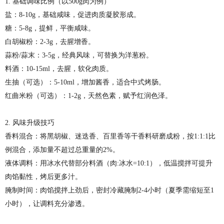
1. 基础调味比例（以500g肉为例）
盐：8-10g，基础咸味，促进肉质凝胶形成。
糖：5-8g，提鲜，平衡咸味。
白胡椒粉：2-3g，去腥增香。
蒜粉/蒜末：3-5g，经典风味，可替换为洋葱粉。
料酒：10-15ml，去腥，软化肉质。
生抽（可选）：5-10ml，增加酱香，适合中式烤肠。
红曲米粉（可选）：1-2g，天然色素，赋予红润色泽。
2. 风味升级技巧
香料混合：将黑胡椒、迷迭香、百里香等干香料研磨成粉，按1:1:1比
例混合，添加量不超过总重量的2%。
液体调料：用冰水代替部分料酒（肉:冰水=10:1），低温搅拌可提升
肉馅黏性，烤后更多汁。
腌制时间：肉馅搅拌上劲后，密封冷藏腌制2-4小时（夏季需缩短至1
小时），让调料充分渗透。