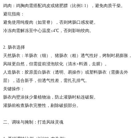
鸡肉：鸡胸肉需搭配鸡皮或猪肥膘（比例1:1），避免肉质干柴。
避坑指南：
避免使用纯瘦肉（如里脊），否则烤肠口感发硬。
冷冻肉需解冻至中心温度≤4℃，否则影响绞肉。
2. 肠衣选择
天然肠衣：羊肠衣（细）、猪肠衣（粗）透气性好，烤制时易膨胀，
风味更自然，但需提前浸泡软化（清水+料酒，去腥）。
人造肠衣：胶原蛋白肠衣（透明、易操作）或塑料肠衣（需撕去外
层），适合新手，但透气性差，需扎孔排气。
关键操作：
肠衣内壁涂抹少量植物油，防止灌肠时粘连破裂。
灌肠前检查肠衣完整性，剔除破损部分。
二、调味与腌制：打造风味灵魂