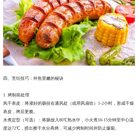
四、烹饪技巧：外焦里嫩的秘诀
1. 烤制前处理
风干表皮：将灌好的肠挂在通风处（或用风扇吹）1-2小时，形成干燥
表皮，烤后更脆。
水煮定型（可选）：将肠放入80℃热水中，小火煮10-15分钟至中心温
度达72℃，捞出擦干水分再烤，可减少烤制时间并防止爆裂。