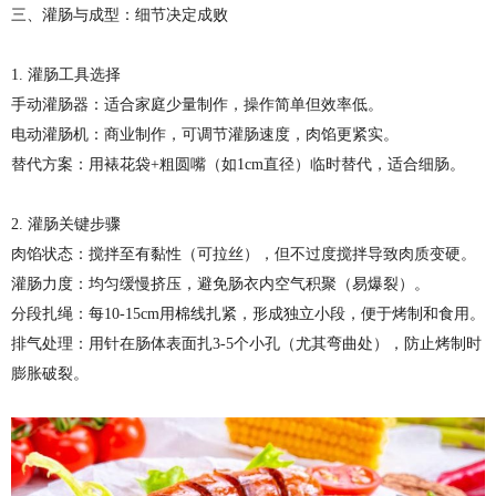
三、灌肠与成型：细节决定成败
1. 灌肠工具选择
手动灌肠器：适合家庭少量制作，操作简单但效率低。
电动灌肠机：商业制作，可调节灌肠速度，肉馅更紧实。
替代方案：用裱花袋+粗圆嘴（如1cm直径）临时替代，适合细肠。
2. 灌肠关键步骤
肉馅状态：搅拌至有黏性（可拉丝），但不过度搅拌导致肉质变硬。
灌肠力度：均匀缓慢挤压，避免肠衣内空气积聚（易爆裂）。
分段扎绳：每10-15cm用棉线扎紧，形成独立小段，便于烤制和食用。
排气处理：用针在肠体表面扎3-5个小孔（尤其弯曲处），防止烤制时
膨胀破裂。