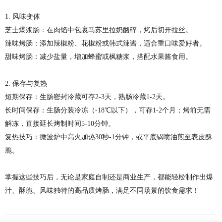
1. 风味变体
芝士爆浆肠：在肉馅中包裹马苏里拉奶酪碎，烤后切开拉丝。
辣味烤肠：添加辣椒粉、花椒粉或韩式辣酱，适合重口味爱好者。
甜味烤肠：减少盐量，增加蜂蜜或枫糖浆，搭配水果酱食用。
2. 保存与复热
短期保存：生肠密封冷藏可存2-3天，熟肠冷藏1-2天。
长时间保存：生肠分装冷冻（-18℃以下），可存1-2个月；烤前无需
解冻，直接延长烤制时间5-10分钟。
复热技巧：微波炉中高火加热30秒-1分钟，或平底锅喷油煎至表皮酥
脆。
掌握这些技巧后，无论是家庭自制还是商业生产，都能轻松制作出爆
汁、酥脆、风味独特的高品质烤肠，满足不同场景的饮食需求！